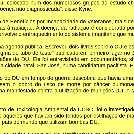
fui colocado num dos numerosos grupos de estudo ch
oença não diagnosticada", disse Kyne.
e Benefícios por Incapacidade de Veteranos, mais de
as à radiação. A doença da radiação é considerada por
volve o enfraquecimento do sistema imunitário que mui
 agenda pública. Escreveu dois livros sobre o DU e os s
igma do tubo de teste" publicado em primeiro lugar no
estões do DU. Ele foi entrevistado em documentários, s
cidade natal, San José, numa candidatura pacifista. E
ação do DU em tempo de guerra descobriu que havia uma
ssem o dobro do risco de morte por câncer pulmon
 manifestado contra a utilização de munições DU, o 
o de Toxicologia Ambiental da UCSC, foi o investigado
 aqueles que haviam sido feridos por estilhaços de mat
co país do mundo que utilizam bombas DU.