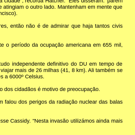
 cidade", recorda Hatcher. "Eles disseram: 'parem
e e atingiam o outro lado. Mantenham em mente que
cisco).
res, então não é de admirar que haja tantos civis
nte o período da ocupação americana em 655 mil,
estudo independente definitivo do DU em tempo de
viajar mais de 26 milhas (41, 8 km). Ali também se
s a 6000º Celsius.
mo dos cidadãos é motivo de preocupação.
 falou dos perigos da radiação nuclear das balas
isse Cassidy. "Nesta invasão utilizámos ainda mais