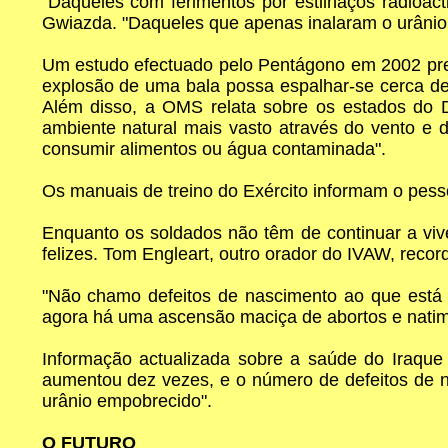
"Daqueles com ferimentos por estilhaços radioact
Gwiazda. "Daqueles que apenas inalaram o urânio i
Um estudo efectuado pelo Pentágono em 2002 prev
explosão de uma bala possa espalhar-se cerca de
Além disso, a OMS relata sobre os estados do 
ambiente natural mais vasto através do vento e
consumir alimentos ou água contaminada".
Os manuais de treino do Exército informam o pess
Enquanto os soldados não têm de continuar a viv
felizes. Tom Engleart, outro orador do IVAW, rec
"Não chamo defeitos de nascimento ao que está a
agora há uma ascensão maciça de abortos e natim
Informação actualizada sobre a saúde do Iraque 
aumentou dez vezes, e o número de defeitos de n
urânio empobrecido".
O FUTURO