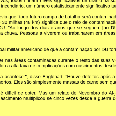
ivos, todos tinham níveis significativos de urânio na s
ncendiário, um número estatisticamente significativo tam
ia que "todo futuro campo de batalha será contaminado
 30 milhas (48 km) significa que o raio de contaminaç
DU: "Ao longo dos dias e anos que se seguem [ao D
 da chuva. Pessoas a viverem ou trabalharem em áreas
oal militar americano de que a contaminação por DU to
er nas áreas contaminadas durante o resto das suas v
ordou a alta taxa de complicações com nascimentos desd
 acontecer", disse Englehart. "Houve defeitos após 
ortos. Eles são simplesmente massas de carne sem qua
é difícil de obter. Mas um relato de Novembro do Al-
ascimento multiplicou-se cinco vezes desde a guerra d