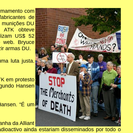
armamento com
abricantes de
as munições DU
A ATK obteve
alizam US$ 52
o web. Bryuce
zir armas DU.
ma luta justa.
TK em protesto
egundo Hansen
 Hansen. "É um
nha da Alliant
dioactivo ainda estariam disseminados por todo o