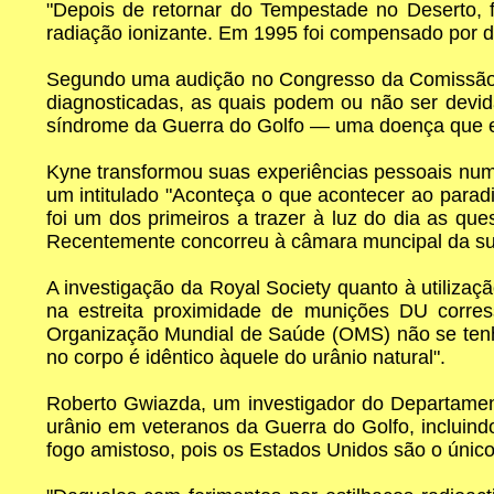
"Depois de retornar do Tempestade no Deserto, 
radiação ionizante. Em 1995 foi compensado por d
Segundo uma audição no Congresso da Comissão d
diagnosticadas, as quais podem ou não ser devid
síndrome da Guerra do Golfo — uma doença que en
Kyne transformou suas experiências pessoais numa
um intitulado "Aconteça o que acontecer ao parad
foi um dos primeiros a trazer à luz do dia as qu
Recentemente concorreu à câmara muncipal da sua 
A investigação da Royal Society quanto à utiliz
na estreita proximidade de munições DU corre
Organização Mundial de Saúde (OMS) não se tenha
no corpo é idêntico àquele do urânio natural".
Roberto Gwiazda, um investigador do Departament
urânio em veteranos da Guerra do Golfo, incluindo
fogo amistoso, pois os Estados Unidos são o úni