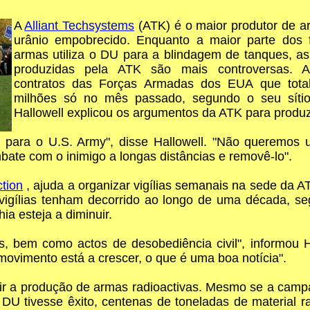
A
Alliant Techsystems
(ATK) é o maior produtor de 
urânio empobrecido. Enquanto a maior parte dos f
armas utiliza o DU para a blindagem de tanques, 
produzidas pela ATK são mais controversas. 
contratos das Forças Armadas dos EUA que tot
milhões só no mês passado, segundo o seu síti
Hallowell explicou os argumentos da ATK para produ
 para o U.S. Army", disse Hallowell. "Não queremos u
ate com o inimigo a longas distâncias e removê-lo".
ction
, ajuda a organizar vigílias semanais na sede da A
igílias tenham decorrido ao longo de uma década, s
a esteja a diminuir.
s, bem como actos de desobediência civil", informou
ovimento está a crescer, o que é uma boa notícia".
r a produção de armas radioactivas. Mesmo se a campa
U tivesse êxito, centenas de toneladas de material ra