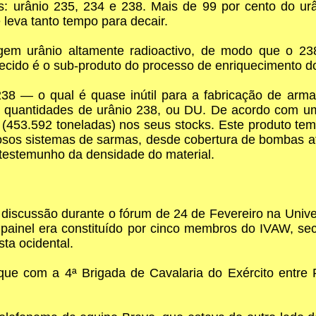
as: urânio 235, 234 e 238. Mais de 99 por cento do u
 leva tanto tempo para decair.
igem urânio altamente radioactivo, de modo que o 23
cido é o sub-produto do processo de enriquecimento do
38 — o qual é quase inútil para a fabricação de arma
es quantidades de urânio 238, ou DU. De acordo com u
 (453.592 toneladas) nos seus stocks. Este produto t
erosos sistemas de sarmas, desde cobertura de bombas 
testemunho da densidade do material.
 discussão durante o fórum de 24 de Fevereiro na Univ
painel era constituído por cinco membros do IVAW, se
ta ocidental.
ue com a 4ª Brigada de Cavalaria do Exército entre