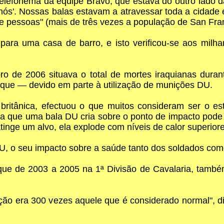
elefonema da equipe Bravo, que estava do outro lado da
e nós'. Nossas balas estavam a atravessar toda a cidad
 pessoas" (mais de três vezes a população de San Fran
ara uma casa de barro, e isto verificou-se aos milha
 de 2006 situava o total de mortes iraquianas dura
ue — devido em parte à utilização de munições DU.
a britânica, efectuou o que muitos consideram ser o 
va que uma bala DU cria sobre o ponto de impacto pode 
nge um alvo, ela explode com níveis de calor superiore
DU, o seu impacto sobre a saúde tanto dos soldados co
e de 2003 a 2005 na 1ª Divisão de Cavalaria, também
ação era 300 vezes aquele que é considerado normal", d