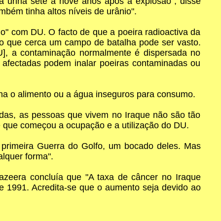
ua urina sete a nove anos após a explosão", disse
bém tinha altos níveis de urânio".
" com DU. O facto de que a poeira radioactiva da
ão que cerca um campo de batalha pode ser vasto.
U], a contaminação normalmente é dispersada no
 afectadas podem inalar poeiras contaminadas ou
rna o alimento ou a água inseguros para consumo.
idas, as pessoas que vivem no Iraque não são tão
e que começou a ocupação e a utilização do DU.
a primeira Guerra do Golfo, um bocado deles. Mas
lquer forma".
jazeera concluía que "A taxa de câncer no Iraque
e 1991. Acredita-se que o aumento seja devido ao