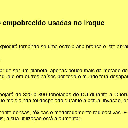
o empobrecido usadas no Iraque
explodirá tornando-se uma estrela anã branca e isto ab
.
ixar de ser um planeta, apenas pouco mais da metade d
aque e em outros países por todo o mundo terá desapare
jará de 320 a 390 toneladas de DU durante a Guerra 
e mais ainda foi despejado durante a actual invasão, e
nte densas, tóxicas e moderadamente radioactivas. E 
, a sua utilização está a aumentar.