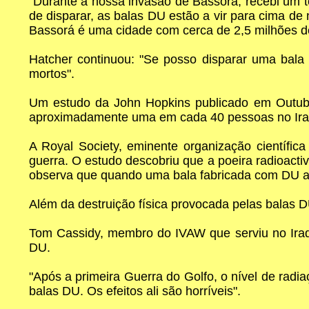
"Durante a nossa invasão de Bassorá, recebi um t
de disparar, as balas DU estão a vir para cima d
Bassorá é uma cidade com cerca de 2,5 milhões de
Hatcher continuou: "Se posso disparar uma bala p
mortos".
Um estudo da John Hopkins publicado em Outubro
aproximadamente uma em cada 40 pessoas no Iraq
A Royal Society, eminente organização científic
guerra. O estudo descobriu que a poeira radioacti
observa que quando uma bala fabricada com DU ati
Além da destruição física provocada pelas balas 
Tom Cassidy, membro do IVAW que serviu no Iraqu
DU.
"Após a primeira Guerra do Golfo, o nível de radi
balas DU. Os efeitos ali são horríveis".