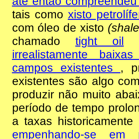
até então compreendeu 
tais como
xisto petrolífe
com óleo de xisto
(shale
chamado
tight oil
irrealistamente baix
campos existentes
, 
existentes são algo com
produzir não muito abai
período de tempo prolo
a taxas historicamente
empenhando-se em pr