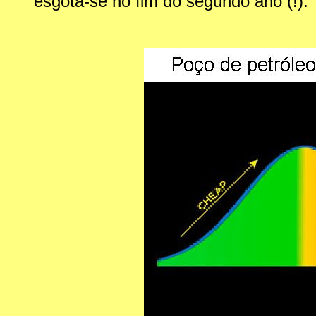
esgota-se no fim do segundo ano (!).