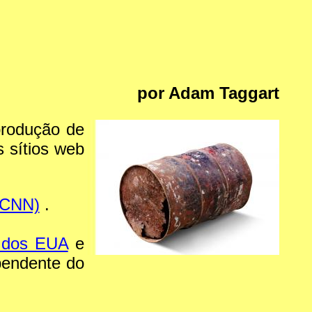
por Adam Taggart
produção de
 sítios web
 (CNN)
.
o dos EUA
e
pendente do