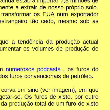
inda estão a importar 7,8 milhões de
nte a extrair de nosso próprio solo.
ra transformar os EUA num exportador
 estrangeiro tão cedo, mesmo sob as
que a tendência da produção actual
aumentar os volumes de produção de
em
numerosos podcasts
, os furos do
os furos convencionais de petróleo.
 curva em sino (ver imagem), em que
tar-se. Os furos de xisto, por outro
a produção total de um furo de xisto