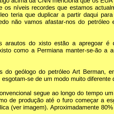
rtigo acima da CNN menciona que os EUA a
e os níveis recordes que estamos actualme
leo teria que duplicar a partir daqui pa
 cedo não vamos afastar-nos do petróleo
s arautos do xisto estão a apregoar é 
e xisto como a Permiana manter-se-ão a 
s do geólogo do petróleo Art Berman, 
) esgotam-se de um modo muito diferente d
 convencional segue ao longo do tempo um
imo de produção até o furo começar a esgo
lica (ver imagem). Aproximadamente 80% d