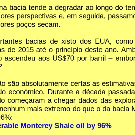
uma bacia tende a degradar ao longo do 
lhores perspectivas e, em seguida, passa
lhores poços secam.
rtantes bacias de xisto dos EUA, como
cos de 2015 até o princípio deste ano. Am
 ascendeu aos US$70 por barril – embor
?
o são absolutamente certas as estimativas
do económico. Durante a década passada, 
do começaram a chegar dados das explor
enhum mais extremo do que o da bacia Mo
96%:
verable Monterey Shale oil by 96%