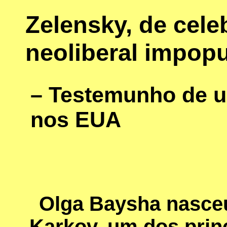
Zelensky, de cele
neoliberal impopu
– Testemunho de u
nos EUA
Olga Baysha nasce
Karkov, um dos prin