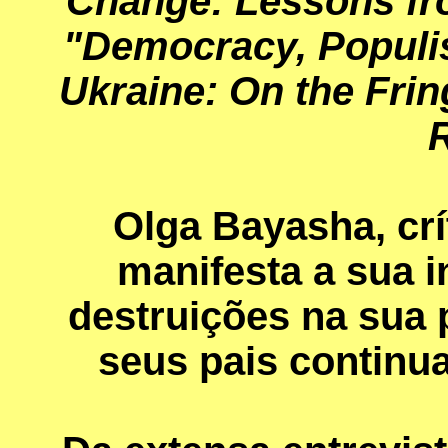
Change: Lessons fr
"Democracy, Populis
Ukraine: On the Fring
R
Olga Bayasha, crí
manifesta a sua i
destruições na sua p
seus pais continu