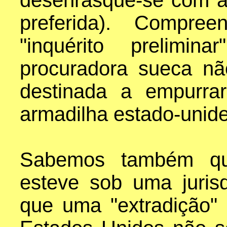
desenrasque-se com a
preferida). Compre
"inquérito prelimin
procuradora sueca n
destinada a empurra
armadilha estado-unid
Sabemos também qu
esteve sob uma juris
que uma "extradição"