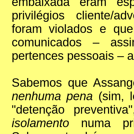
embaixada eram es
privilégios cliente/
foram violados e qu
comunicados – ass
pertences pessoais – 
Sabemos que Assange
nenhuma pena
(sim,
"detenção preventiv
isolamento
numa p